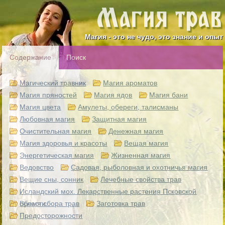
Магия - это не чудо, это знание и опыт
Содержание
Поиск
Магический травник
Магия ароматов
Магия пряностей
Магия ядов
Магия бани
Магия цвета
Амулеты, обереги, талисманы
Любовная магия
Защитная магия
Очистительная магия
Денежная магия
Магия здоровья и красоты
Вещая магия
Энергетическая магия
Жизненная магия
Ведовство
Садовая, рыболовная и охотничья магия
Вещие сны, сонник
Лечебные свойства трав
Исландский мох. Лекарственные растения Псковской
области.
Время сбора трав
Заготовка трав
Предосторожности