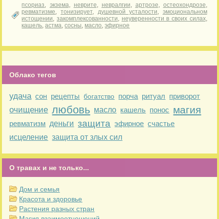
псориаз
,
экзема
,
неврите
,
невралгии
,
артрозе
,
остеохондрозе
,
ревматизме
,
тонизирует
,
душевной усталости
,
эмоциональном
истощении
,
закомплексованности
,
неуверенности в своих силах
,
кашель
,
астма
,
сосны
,
масло
,
эфирное
Облако тегов
удача
сон
рецепты
порча
ритуал
приворот
богатство
любовь
магия
очищение
масло
кашель
понос
защита
ревматизм
деньги
эфирное
счастье
исцеление
защита от злых сил
О травах и не только...
Дом и семья
Красота и здоровье
Растения разных стран
Магия взаимоотношений