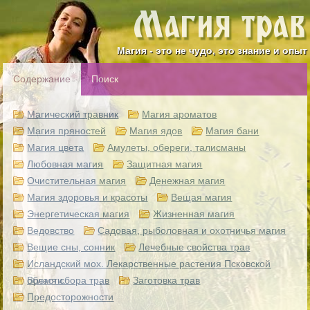
Магия - это не чудо, это знание и опыт
Содержание
Поиск
Магический травник
Магия ароматов
Магия пряностей
Магия ядов
Магия бани
Магия цвета
Амулеты, обереги, талисманы
Любовная магия
Защитная магия
Очистительная магия
Денежная магия
Магия здоровья и красоты
Вещая магия
Энергетическая магия
Жизненная магия
Ведовство
Садовая, рыболовная и охотничья магия
Вещие сны, сонник
Лечебные свойства трав
Исландский мох. Лекарственные растения Псковской
области.
Время сбора трав
Заготовка трав
Предосторожности