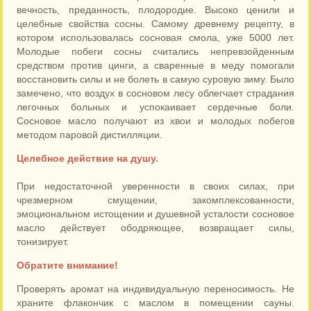
вечность, преданность, плодородие. Высоко ценили и
целебные свойства сосны. Самому древнему рецепту, в
котором использовалась сосновая смола, уже 5000 лет.
Молодые побеги сосны считались непревзойденным
средством против цинги, а сваренные в меду помогали
восстановить силы и не болеть в самую суровую зиму. Было
замечено, что воздух в сосновом лесу облегчает страдания
легочных больных и успокаивает сердечные боли.
Сосновое масло получают из хвои и молодых побегов
методом паровой дистилляции.
Целебное действие на душу.
При недостаточной уверенности в своих силах, при
чрезмерном смущении, закомплексованности,
эмоциональном истощении и душевной усталости сосновое
масло действует ободряющее, возвращает силы,
тонизирует.
Обратите внимание!
Проверять аромат на индивидуальную переносимость. Не
храните флакончик с маслом в помещении сауны.