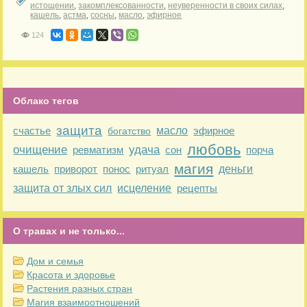
истощении
,
закомплексованности
,
неуверенности в своих силах
,
кашель
,
астма
,
сосны
,
масло
,
эфирное
124
Облако тегов
защита
счастье
масло
эфирное
богатство
любовь
очищение
удача
ревматизм
сон
порча
магия
кашель
приворот
понос
ритуал
деньги
защита от злых сил
исцеление
рецепты
О травах и не только...
Дом и семья
Красота и здоровье
Растения разных стран
Магия взаимоотношений