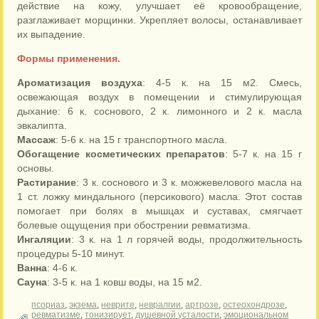
действие на кожу, улучшает её кровообращение,
разглаживает морщинки. Укрепляет волосы, останавливает
их выпадение.
Формы применения.
Ароматизация воздуха
: 4-5 к. на 15 м2. Смесь,
освежающая воздух в помещении и стимулирующая
дыхание: 6 к. соснового, 2 к. лимонного и 2 к. масла
эвкалипта.
Массаж
: 5-6 к. на 15 г транспортного масла.
Обогащение косметических препаратов
: 5-7 к. на 15 г
основы.
Растирание
: 3 к. соснового и 3 к. можжевелового масла на
1 ст. ложку миндального (персикового) масла. Этот состав
помогает при болях в мышцах и суставах, смягчает
болевые ощущения при обострении ревматизма.
Ингаляции
: 3 к. на 1 л горячей воды, продолжительность
процедуры 5-10 минут.
Ванна
: 4-6 к.
Сауна
: 3-5 к. на 1 ковш воды, на 15 м2.
псориаз
,
экзема
,
неврите
,
невралгии
,
артрозе
,
остеохондрозе
,
ревматизме
,
тонизирует
,
душевной усталости
,
эмоциональном