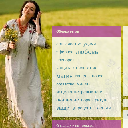
Облако тегов
удача
сон
счастье
любовь
эфирное
приворот
защита от злых сил
магия
кашель
понос
масло
богатство
исцеление
ревматизм
очищение
порча
ритуал
защита
рецепты
деньги
О травах и не только...