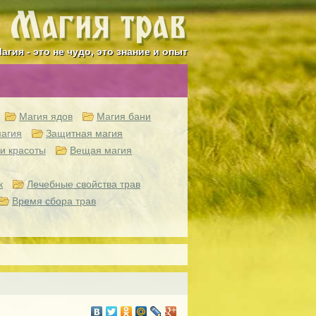
агия - это не чудо, это знание и опыт
Магия ядов
Магия бани
агия
Защитная магия
и красоты
Вещая магия
к
Лечебные свойства трав
Время сбора трав