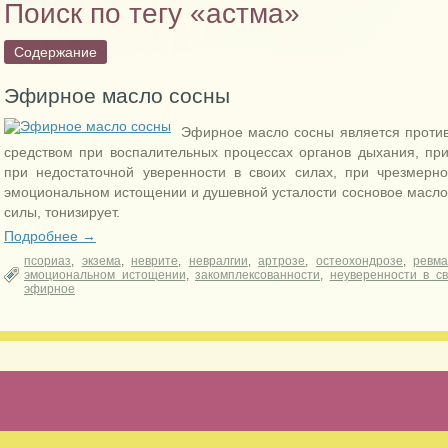
Поиск по тегу «астма»
Содержание
Эфирное масло сосны
Эфирное масло сосны является проти
средством при воспалительных процессах органов дыхания, пр
при недостаточной уверенности в своих силах, при чрезмерн
эмоциональном истощении и душевной усталости сосновое масло
силы, тонизирует.
Подробнее →
псориаз
,
экзема
,
неврите
,
невралгии
,
артрозе
,
остеохондрозе
,
ревма
эмоциональном истощении
,
закомплексованности
,
неуверенности в св
эфирное