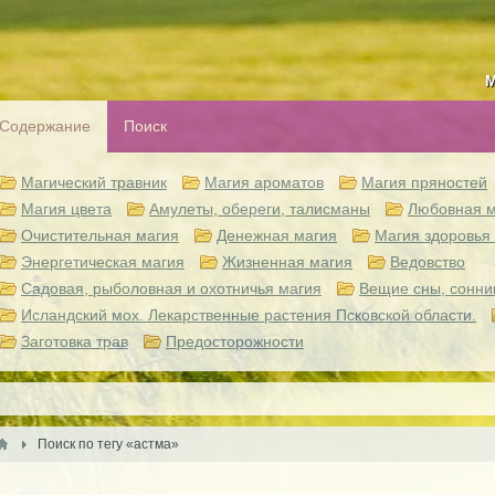
М
Содержание
Поиск
Магический травник
Магия ароматов
Магия пряностей
Магия цвета
Амулеты, обереги, талисманы
Любовная м
Очистительная магия
Денежная магия
Магия здоровья 
Энергетическая магия
Жизненная магия
Ведовство
Садовая, рыболовная и охотничья магия
Вещие сны, сонни
Исландский мох. Лекарственные растения Псковской области.
Заготовка трав
Предосторожности
Поиск по тегу «астма»