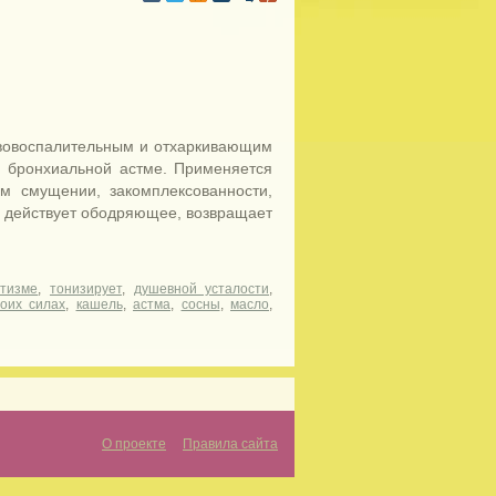
вовоспалительным и отхаркивающим
и бронхиальной астме. Применяется
ом смущении, закомплексованности,
 действует ободряющее, возвращает
тизме
,
тонизирует
,
душевной усталости
,
оих силах
,
кашель
,
астма
,
сосны
,
масло
,
О проекте
Правила сайта