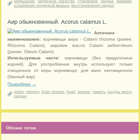
боярышник
,
сердечное средство
,
старческое
,
сердце
,
инфаркт
,
ослабление сердечной мышцы
,
восстановление сердца
Аир обыкновенный. Acorus calamus L.
Аптечное
наименование:
корневище аира - Calami rhizoma (ранее:
Rhizoma Calami), аировое масло Calami aetheroleum
(ранее: Oleum Calami).
Используемые части:
корневище (без придаточных
корней). Для употребления внутрь используют только
очищенное от коры корневище, для ванн неочищенное
(банный аир).
Подробнее →
vision
,
memory
,
brain vessels
,
heart
,
зрение
,
память
,
сосуды мозга
,
сердце
Облако тегов