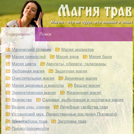
Магия - это не чудо, это знание и опыт
Содержание
Поиск
Магический травник
Магия ароматов
Магия пряностей
Магия ядов
Магия бани
Магия цвета
Амулеты, обереги, талисманы
Любовная магия
Защитная магия
Очистительная магия
Денежная магия
Магия здоровья и красоты
Вещая магия
Энергетическая магия
Жизненная магия
Ведовство
Садовая, рыболовная и охотничья магия
Вещие сны, сонник
Лечебные свойства трав
Исландский мох. Лекарственные растения Псковской
области.
Время сбора трав
Заготовка трав
Предосторожности