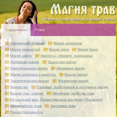
Магия - это не чудо, это знание и опыт
Содержание
Поиск
Магический травник
Магия ароматов
Магия пряностей
Магия ядов
Магия бани
Магия цвета
Амулеты, обереги, талисманы
Любовная магия
Защитная магия
Очистительная магия
Денежная магия
Магия здоровья и красоты
Вещая магия
Энергетическая магия
Жизненная магия
Ведовство
Садовая, рыболовная и охотничья магия
Вещие сны, сонник
Лечебные свойства трав
Исландский мох. Лекарственные растения Псковской
области.
Время сбора трав
Заготовка трав
Предосторожности