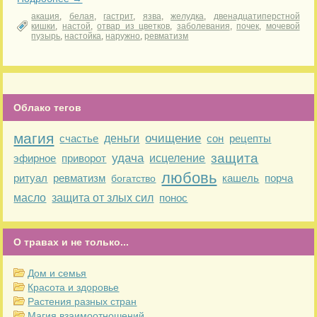
акация
,
белая
,
гастрит
,
язва
,
желудка
,
двенадцатиперстной
кишки
,
настой
,
отвар из цветков
,
заболевания
,
почек
,
мочевой
пузырь
,
настойка
,
наружно
,
ревматизм
Облако тегов
магия
очищение
счастье
деньги
сон
рецепты
защита
удача
эфирное
приворот
исцеление
любовь
ритуал
ревматизм
кашель
порча
богатство
масло
защита от злых сил
понос
О травах и не только...
Дом и семья
Красота и здоровье
Растения разных стран
Магия взаимоотношений