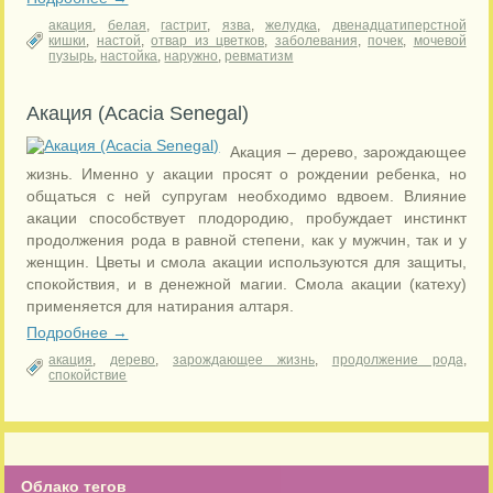
акация
,
белая
,
гастрит
,
язва
,
желудка
,
двенадцатиперстной
кишки
,
настой
,
отвар из цветков
,
заболевания
,
почек
,
мочевой
пузырь
,
настойка
,
наружно
,
ревматизм
Акация (Acacia Senegal)
Акация – дерево, зарождающее
жизнь. Именно у акации просят о рождении ребенка, но
общаться с ней супругам необходимо вдвоем. Влияние
акации способствует плодородию, пробуждает инстинкт
продолжения рода в равной степени, как у мужчин, так и у
женщин. Цветы и смола акации используются для защиты,
спокойствия, и в денежной магии. Смола акации (катеху)
применяется для натирания алтаря.
Подробнее →
акация
,
дерево
,
зарождающее жизнь
,
продолжение рода
,
спокойствие
Облако тегов