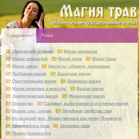
Магия - это не чудо, это знание и опыт
Содержание
Поиск
Магический травник
Магия ароматов
Магия пряностей
Магия ядов
Магия бани
Магия цвета
Амулеты, обереги, талисманы
Любовная магия
Защитная магия
Очистительная магия
Денежная магия
Магия здоровья и красоты
Вещая магия
Энергетическая магия
Жизненная магия
Ведовство
Садовая, рыболовная и охотничья магия
Вещие сны, сонник
Лечебные свойства трав
Исландский мох. Лекарственные растения Псковской
области.
Время сбора трав
Заготовка трав
Предосторожности