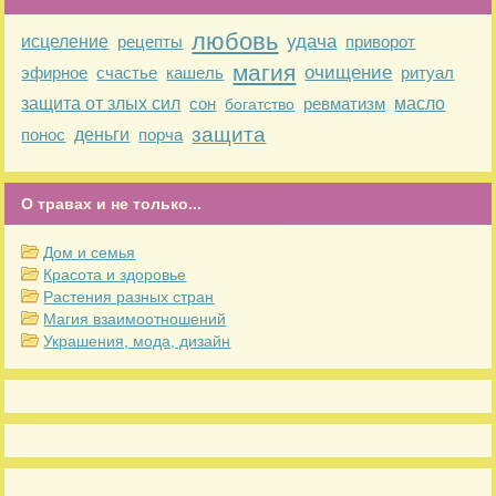
любовь
удача
исцеление
рецепты
приворот
магия
очищение
эфирное
счастье
кашель
ритуал
защита от злых сил
сон
ревматизм
масло
богатство
защита
понос
деньги
порча
О травах и не только...
Дом и семья
Красота и здоровье
Растения разных стран
Магия взаимоотношений
Украшения, мода, дизайн