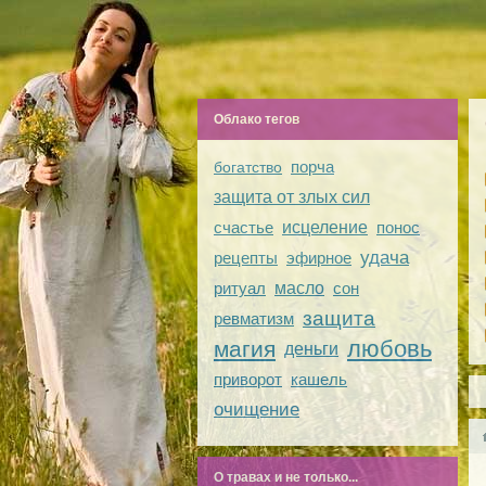
Облако тегов
порча
богатство
защита от злых сил
счастье
исцеление
понос
удача
рецепты
эфирное
ритуал
масло
сон
защита
ревматизм
любовь
магия
деньги
приворот
кашель
очищение
О травах и не только...