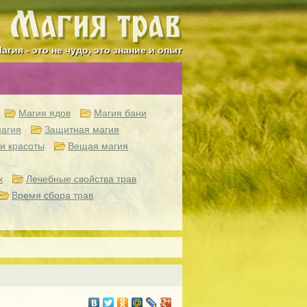
агия - это не чудо, это знание и опыт
Магия ядов
Магия бани
агия
Защитная магия
и красоты
Вещая магия
к
Лечебные свойства трав
Время сбора трав