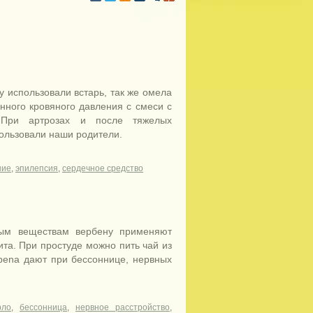
у использовали встарь, так же омела
нного кровяного давления с смеси с
. При артрозах и после тяжелых
ользовали наши родители.
ние
,
эпилепсия
,
сердечное средство
ным веществам вербену применяют
ита. При простуде можно пить чай из
rbena дают при бессоннице, нервных
рло
,
бессонница
,
нервное расстройство
,