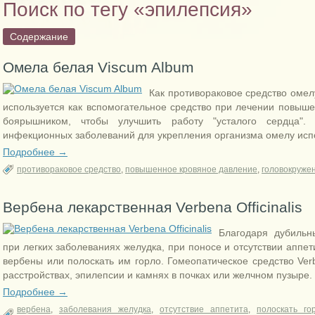
Поиск по тегу «эпилепсия»
Содержание
Омела белая Viscum Album
Как противораковое средство омел
используется как вспомогательное средство при лечении повыше
боярышником, чтобы улучшить работу "усталого сердца"
инфекционных заболеваний для укрепления организма омелу исп
Подробнее →
противораковое средство
,
повышенное кровяное давление
,
головокруже
Вербена лекарственная Verbena Officinalis
Благодаря дубиль
при легких заболеваниях желудка, при поносе и отсутствии аппет
вербены или полоскать им горло
. Гомеопатическое средство Ve
расстройствах, эпилепсии и камнях в почках или желчном пузыре.
Подробнее →
вербена
,
заболевания желудка
,
отсутствие аппетита
,
полоскать го