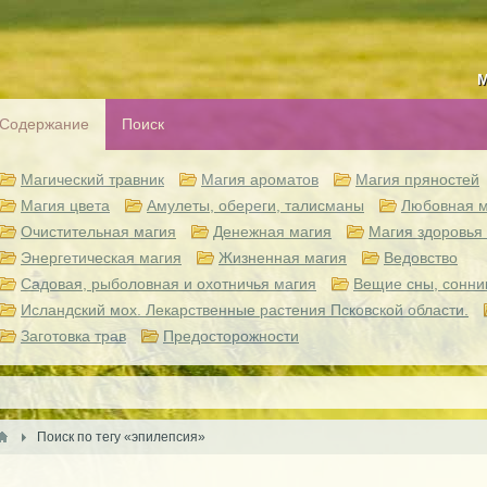
М
Содержание
Поиск
Магический травник
Магия ароматов
Магия пряностей
Магия цвета
Амулеты, обереги, талисманы
Любовная м
Очистительная магия
Денежная магия
Магия здоровья 
Энергетическая магия
Жизненная магия
Ведовство
Садовая, рыболовная и охотничья магия
Вещие сны, сонни
Исландский мох. Лекарственные растения Псковской области.
Заготовка трав
Предосторожности
Поиск по тегу «эпилепсия»