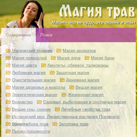
Магия - это не чудо, это знание и опыт
Содержание
Поиск
Магический травник
Магия ароматов
Магия пряностей
Магия ядов
Магия бани
Магия цвета
Амулеты, обереги, талисманы
Любовная магия
Защитная магия
Очистительная магия
Денежная магия
Магия здоровья и красоты
Вещая магия
Энергетическая магия
Жизненная магия
Ведовство
Садовая, рыболовная и охотничья магия
Вещие сны, сонник
Лечебные свойства трав
Исландский мох. Лекарственные растения Псковской
области.
Время сбора трав
Заготовка трав
Предосторожности