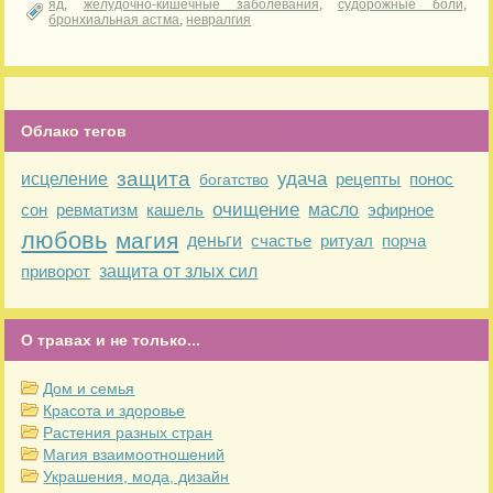
яд
,
желудочно-кишечные заболевания
,
судорожные боли
,
бронхиальная астма
,
невралгия
Облако тегов
защита
удача
исцеление
рецепты
понос
богатство
очищение
сон
ревматизм
кашель
масло
эфирное
любовь
магия
деньги
счастье
ритуал
порча
приворот
защита от злых сил
О травах и не только...
Дом и семья
Красота и здоровье
Растения разных стран
Магия взаимоотношений
Украшения, мода, дизайн