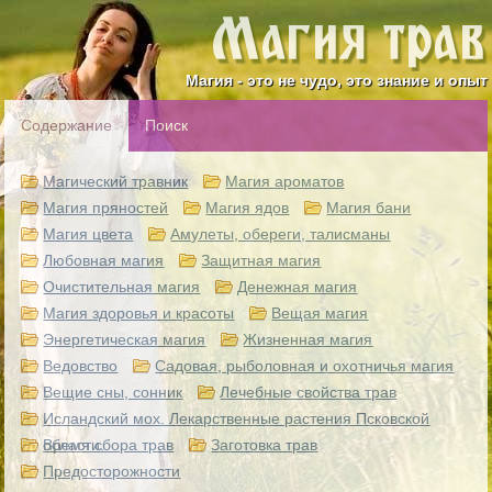
Магия - это не чудо, это знание и опыт
Содержание
Поиск
Магический травник
Магия ароматов
Магия пряностей
Магия ядов
Магия бани
Магия цвета
Амулеты, обереги, талисманы
Любовная магия
Защитная магия
Очистительная магия
Денежная магия
Магия здоровья и красоты
Вещая магия
Энергетическая магия
Жизненная магия
Ведовство
Садовая, рыболовная и охотничья магия
Вещие сны, сонник
Лечебные свойства трав
Исландский мох. Лекарственные растения Псковской
области.
Время сбора трав
Заготовка трав
Предосторожности