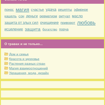
магия
удача
понос
счастье
рецепты
эфирное
кашель
сон
деньги
ревматизм
ритуал
масло
любовь
очищение
защита от злых сил
приворот
защита
исцеление
порча
богатство
О травах и не только...
Дом и семья
Красота и здоровье
Растения разных стран
Магия взаимоотношений
Украшения, мода, дизайн