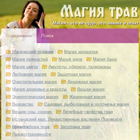
Магия - это не чудо, это знание и опыт
Содержание
Поиск
Магический травник
Магия ароматов
Магия пряностей
Магия ядов
Магия бани
Магия цвета
Амулеты, обереги, талисманы
Любовная магия
Защитная магия
Очистительная магия
Денежная магия
Магия здоровья и красоты
Вещая магия
Энергетическая магия
Жизненная магия
Ведовство
Садовая, рыболовная и охотничья магия
Вещие сны, сонник
Лечебные свойства трав
Исландский мох. Лекарственные растения Псковской
области.
Время сбора трав
Заготовка трав
Предосторожности