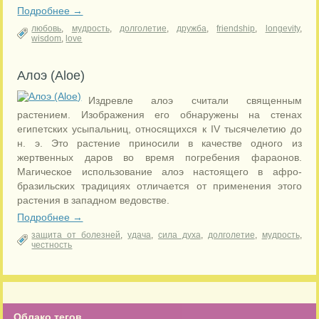
Подробнее →
любовь
,
мудрость
,
долголетие
,
дружба
,
friendship
,
longevity
,
wisdom
,
love
Алоэ (Aloe)
Издревле алоэ считали священным
растением. Изображения его обнаружены на стенах
египетских усыпальниц, относящихся к IV тысячелетию до
н. э. Это растение приносили в качестве одного из
жертвенных даров во время погребения фараонов.
Магическое использование алоэ настоящего в афро-
бразильских традициях отличается от применения этого
растения в западном ведовстве.
Подробнее →
защита от болезней
,
удача
,
сила духа
,
долголетие
,
мудрость
,
честность
Облако тегов