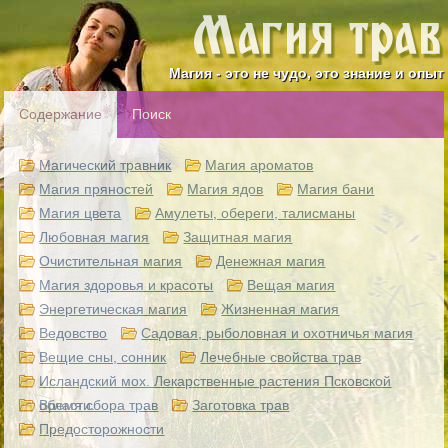
Магия - это не чудо, это знание и опыт
Содержание
Поиск
Магический травник
Магия ароматов
Магия пряностей
Магия ядов
Магия бани
Магия цвета
Амулеты, обереги, талисманы
Любовная магия
Защитная магия
Очистительная магия
Денежная магия
Магия здоровья и красоты
Вещая магия
Энергетическая магия
Жизненная магия
Ведовство
Садовая, рыболовная и охотничья магия
Вещие сны, сонник
Лечебные свойства трав
Исландский мох. Лекарственные растения Псковской
области.
Время сбора трав
Заготовка трав
Предосторожности