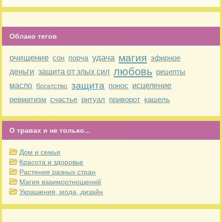
Облако тегов
магия
очищение
удача
сон
порча
эфирное
любовь
деньги
защита от злых сил
рецепты
защита
масло
понос
исцеление
богатство
ревматизм
счастье
ритуал
приворот
кашель
О травах и не только...
Дом и семья
Красота и здоровье
Растения разных стран
Магия взаимоотношений
Украшения, мода, дизайн