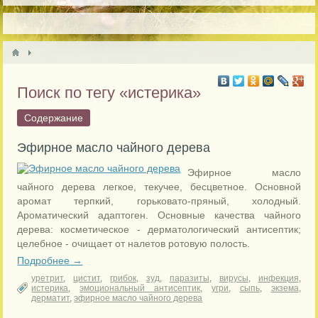
Поиск по тегу «истерика»
Содержание
Эфирное масло чайного дерева
Эфирное масло
чайного дерева легкое, текучее, бесцветное. Основной
аромат терпкий, горьковато-пряный, холодный.
Ароматический адаптоген. Основные качества чайного
дерева: косметическое - дерматологический антисептик;
целебное - очищает от налетов ротовую полость.
Подробнее →
уретрит
,
цистит
,
грибок
,
зуд
,
паразиты
,
вирусы
,
инфекция
,
истерика
,
эмоциональный антисептик
,
угри
,
сыпь
,
экзема
,
дерматит
,
эфирное масло чайного дерева