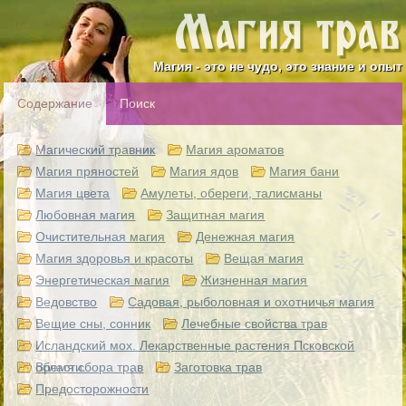
Магия - это не чудо, это знание и опыт
Содержание
Поиск
Магический травник
Магия ароматов
Магия пряностей
Магия ядов
Магия бани
Магия цвета
Амулеты, обереги, талисманы
Любовная магия
Защитная магия
Очистительная магия
Денежная магия
Магия здоровья и красоты
Вещая магия
Энергетическая магия
Жизненная магия
Ведовство
Садовая, рыболовная и охотничья магия
Вещие сны, сонник
Лечебные свойства трав
Исландский мох. Лекарственные растения Псковской
области.
Время сбора трав
Заготовка трав
Предосторожности