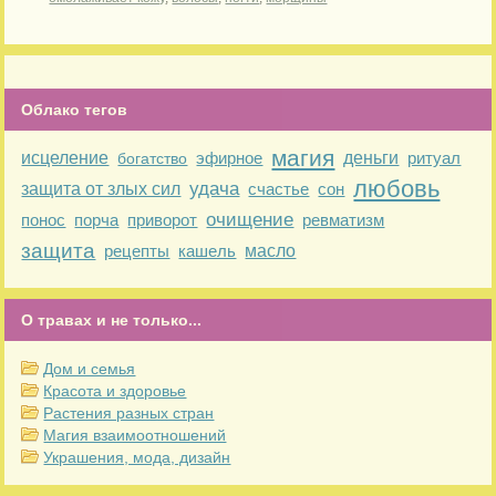
Облако тегов
магия
исцеление
эфирное
деньги
ритуал
богатство
любовь
удача
защита от злых сил
счастье
сон
очищение
понос
порча
приворот
ревматизм
защита
рецепты
кашель
масло
О травах и не только...
Дом и семья
Красота и здоровье
Растения разных стран
Магия взаимоотношений
Украшения, мода, дизайн