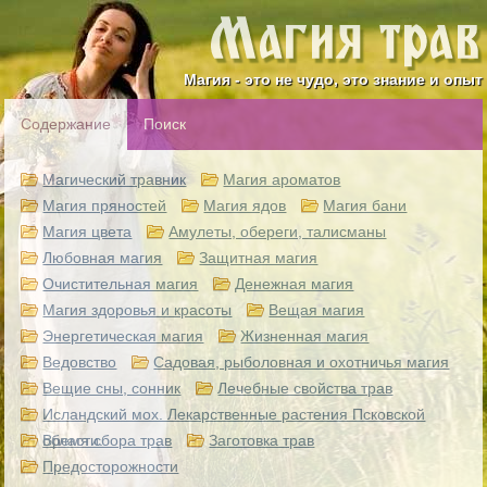
Магия - это не чудо, это знание и опыт
Содержание
Поиск
Магический травник
Магия ароматов
Магия пряностей
Магия ядов
Магия бани
Магия цвета
Амулеты, обереги, талисманы
Любовная магия
Защитная магия
Очистительная магия
Денежная магия
Магия здоровья и красоты
Вещая магия
Энергетическая магия
Жизненная магия
Ведовство
Садовая, рыболовная и охотничья магия
Вещие сны, сонник
Лечебные свойства трав
Исландский мох. Лекарственные растения Псковской
области.
Время сбора трав
Заготовка трав
Предосторожности