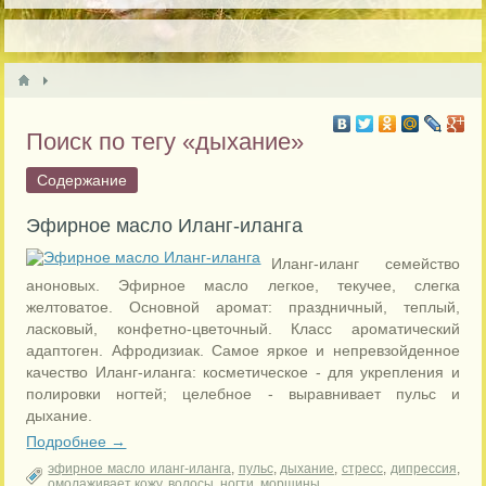
Поиск по тегу «дыхание»
Содержание
Эфирное масло Иланг-иланга
Иланг-иланг семейство
аноновых. Эфирное масло легкое, текучее, слегка
желтоватое. Основной аромат: праздничный, теплый,
ласковый, конфетно-цветочный. Класс ароматический
адаптоген. Афродизиак. Самое яркое и непревзойденное
качество Иланг-иланга: косметическое - для укрепления и
полировки ногтей; целебное - выравнивает пульс и
дыхание.
Подробнее →
эфирное масло иланг-иланга
,
пульс
,
дыхание
,
стресс
,
дипрессия
,
омолаживает кожу
,
волосы
,
ногти
,
морщины