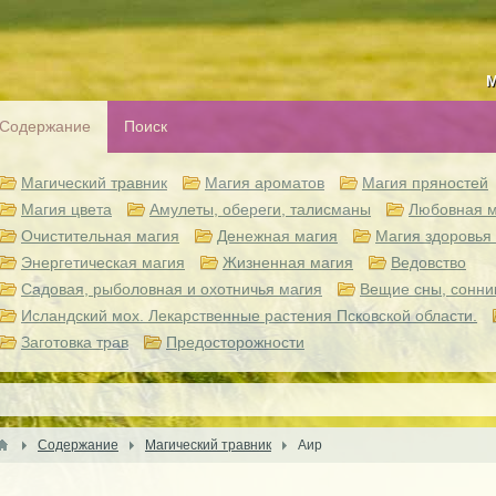
М
Содержание
Поиск
Магический травник
Магия ароматов
Магия пряностей
Магия цвета
Амулеты, обереги, талисманы
Любовная м
Очистительная магия
Денежная магия
Магия здоровья 
Энергетическая магия
Жизненная магия
Ведовство
Садовая, рыболовная и охотничья магия
Вещие сны, сонни
Исландский мох. Лекарственные растения Псковской области.
Заготовка трав
Предосторожности
Содержание
Магический травник
Аир