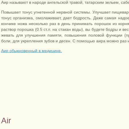
Аир называют в народе ангельской травой, татарским зельем, саб
Повышает тонус угнетенной нервной системы. Улучшает пищевар
тонус организма, омолаживает, дает бодрость. Даже самая надое
кончике ножа несколько раз в день принимать порошок из корн
раствор порошка (0.5 ст.л. на стакан воды), вы будете бодры и в
жевать для улучшения памяти, повышения половой функции (пр
боли, для укрепления зубов и десен. С помощью аира можно раз и
Аир обыкновенный в медицине.
Air