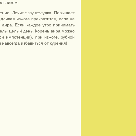
ельником.
ение. Лечит язву желудка. Повышает
дливая изжога прекратится, если на
я аира. Если каждое утро принимать
еселы целый день. Корень аира можно
и импотенции), при изжоге, зубной
 навсегда избавиться от курения!