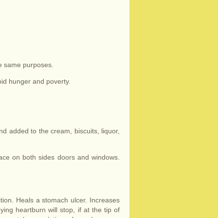
he same purposes.
void hunger and poverty.
nd added to the cream, biscuits, liquor,
place on both sides doors and windows.
tion. Heals a stomach ulcer. Increases
ng heartburn will stop, if at the tip of