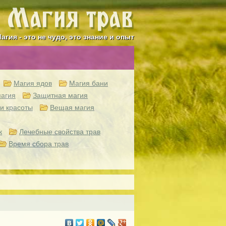
агия - это не чудо, это знание и опыт
Магия ядов
Магия бани
агия
Защитная магия
и красоты
Вещая магия
к
Лечебные свойства трав
Время сбора трав