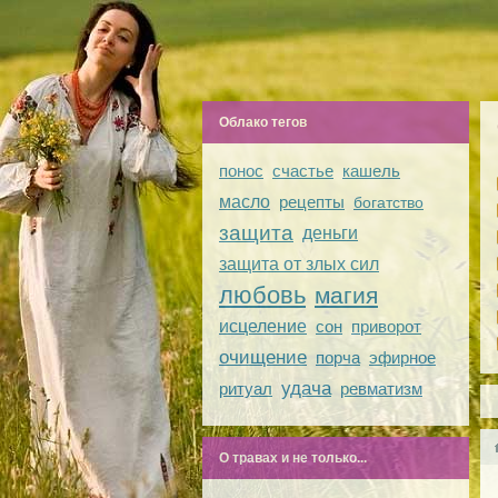
Облако тегов
понос
счастье
кашель
масло
рецепты
богатство
защита
деньги
защита от злых сил
любовь
магия
исцеление
сон
приворот
очищение
порча
эфирное
удача
ритуал
ревматизм
О травах и не только...