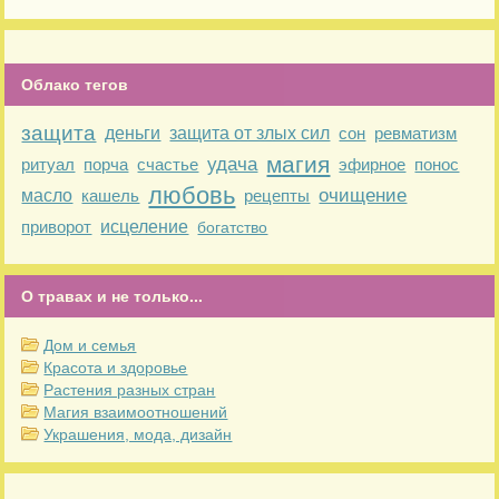
Облако тегов
защита
деньги
защита от злых сил
сон
ревматизм
магия
удача
ритуал
порча
счастье
эфирное
понос
любовь
очищение
масло
кашель
рецепты
приворот
исцеление
богатство
О травах и не только...
Дом и семья
Красота и здоровье
Растения разных стран
Магия взаимоотношений
Украшения, мода, дизайн