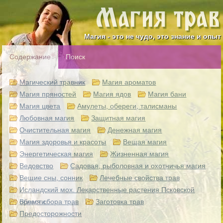
Магия - это не чудо, это знание и опыт
Содержание
Поиск
Магический травник
Магия ароматов
Магия пряностей
Магия ядов
Магия бани
Магия цвета
Амулеты, обереги, талисманы
Любовная магия
Защитная магия
Очистительная магия
Денежная магия
Магия здоровья и красоты
Вещая магия
Энергетическая магия
Жизненная магия
Ведовство
Садовая, рыболовная и охотничья магия
Вещие сны, сонник
Лечебные свойства трав
Исландский мох. Лекарственные растения Псковской
области.
Время сбора трав
Заготовка трав
Предосторожности