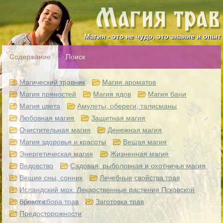
Магия - это не чудо, это знание и опыт
Содержание
Поиск
Магический травник
Магия ароматов
Магия пряностей
Магия ядов
Магия бани
Магия цвета
Амулеты, обереги, талисманы
Любовная магия
Защитная магия
Очистительная магия
Денежная магия
Магия здоровья и красоты
Вещая магия
Энергетическая магия
Жизненная магия
Ведовство
Садовая, рыболовная и охотничья магия
Вещие сны, сонник
Лечебные свойства трав
Исландский мох. Лекарственные растения Псковской
области.
Время сбора трав
Заготовка трав
Предосторожности