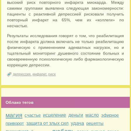
высокий риск повторного инфаркта миокарда. Между
самими группами выявлена следующая закономерности:
пациенты с реактивной депрессией рисковали получить
повторный инфаркт на 65%, чем их «коллеги» по
несчастью.
Результаты исследования говорят о том, что реабилитация
после инфаркта должна включать не только реабилитацию
физическую с применением адекватных нагрузок, но и
тщательный мониторинг душевного состояние больных и
своевременную психологическую либо фармакологическую
коррекцию депрессии.
депрессия
,
инфаркт
,
риск
Облако тегов
магия
счастье
исцеление
деньги
масло
эфирное
удача
приворот
защита от злых сил
рецепты