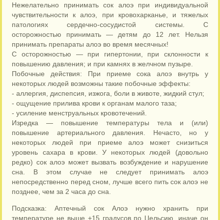
Нежелательно принимать сок алоэ при индивидуальной
чувствительности к алоэ, при кровохарканье, и тяжелых
патологиях сердечно-сосудистой системы. С
осторожностью принимать — детям до 12 лет. Нельзя
принимать препараты алоэ во время месячных!
С осторожностью — при гипертонии, при склонности к
повышению давления; и при камнях в желчном пузыре.
Побочные действия: При приеме сока алоэ внутрь у
некоторых людей возможны такие побочные эффекты:
- аллергия, диспепсия, изжога, боли в животе, жидкий стул;
- ощущение прилива крови к органам малого таза;
- усиление менструальных кровотечений.
Изредка — повышение температуры тела и (или)
повышение артериального давления. Нечасто, но у
некоторых людей при приеме алоэ может снизиться
уровень сахара в крови. У некоторых людей (довольно
редко) сок алоэ может вызвать возбуждение и нарушение
сна. В этом случае не следует принимать алоэ
непосредственно перед сном, лучше всего пить сок алоэ не
позднее, чем за 2 часа до сна.
Подсказка: Аптечный сок Алоэ нужно хранить при
температуре не выше +15 градусов по Цельсию, иначе он