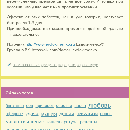
перечисленных препаратов, а не все сразу. И только при
условии, что у вас нет к ним противопоказаний.
Эффект от этих таблеток, как я уже говорил, наступает
быстро, за 1-3 дня.
При необходимости их можно применять до 5 дней, дольше
– нежелательно.
Источник
http://www.evdokimenko.ru
Евдокименко©
Группа в ВК: https://vk.com/doctor_evdokimenko
восстановление
,
средства
,
народные
,
коронавирус
Облако тегов
любовь
сон
приворот
счастье
порча
богатство
магия
удача
эфирное
деньги
ревматизм
понос
очищение
масло
кашель
ритуал
рецепты
защита
исцеление
защита от злых сил