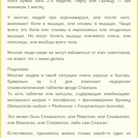
Алоэ нужно пить 2-4 недели, Пергу или Пыльцу — как
минимум 1 месяц.
У многих людей при коронавирусе, или после него,
возникают боли в мышцах, или спазмы в мышцах. Чаще
всего это боли или спазмы в икроножных или ягодичных
мышцах. Но могут болеть мышцы плечевого пояса, или
поясницы, или вообще всего тела.
Многие люди никак не могут избавиться от этих симптомов,
не знают, что с ними делать.
Подсказка:
Многим людям в такой ситуации очень хорошо и быстро,
буквально за 1-3 дня помогают недорогие
спазмолитические таблетки вроде Спазгана.
То есть таблетки или капсулы, содержащие комбинацию:
метамизол натрия + питофенон + фенпивериния бромид
(Metamizole sodium + Pitofenone + Fenpiverinium bromide)
Это может быть Спазмалгон, или Ревалгин, или Спазмалин,
или Максиган, или Спазматон, либо сам Спазган.
Естественно, принимать можно только какой-то один из