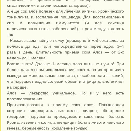
спастическими и атоническими запорами).
А еще сок алоэ полезен для лечения ангины, хронического
тонзиллита и воспаления пищевода. Для восстановления
сил и повышения иммунитета (и для лечения
перечисленных выше заболеваний) я рекомендую делать
так:
- Рассасываем чайную ложку (примерно 5 мл) сока алоэ за
полчаса до еды, или непосредственно перед едой, 3–4
раза в день. Длительность приема сока Алоэ — от 2-х
недель до 1 месяца.
Важно знать! Дольше 1 месяца алоэ пить не нужно! При
более длительном использовании сока алоэ из организма
выводятся минеральные вещества, в особенности — калий,
что нарушает водно-солевой обмен и отрицательно влияет
на сердце.
Алоэ — лекарство уникальное. Но и у него есть
противопоказания.
Противопоказания к приему сока алоэ: Повышенная
секреция пищеварительных желез, диарея, обострение
геморроя, нарушение проходимости кишечника, болезнь
Крона, язвенный колит, аппендицит, боли в животе неясного
генеза, беременность, кормление грудью.