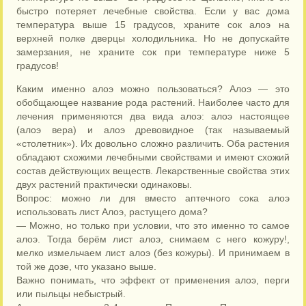
быстро потеряет лечебные свойства. Если у вас дома
температура выше 15 градусов, храните сок алоэ на
верхней полке дверцы холодильника. Но не допускайте
замерзания, не храните сок при температуре ниже 5
градусов!
Каким именно алоэ можно пользоваться? Алоэ — это
обобщающее название рода растений. Наиболее часто для
лечения применяются два вида алоэ: алоэ настоящее
(алоэ вера) и алоэ древовидное (так называемый
«столетник»). Их довольно сложно различить. Оба растения
обладают схожими лечебными свойствами и имеют схожий
состав действующих веществ. Лекарственные свойства этих
двух растений практически одинаковы.
Вопрос: можно ли для вместо аптечного сока алоэ
использовать лист Алоэ, растущего дома?
— Можно, но только при условии, что это именно то самое
алоэ. Тогда берём лист алоэ, снимаем с него кожуру!,
мелко измельчаем лист алоэ (без кожуры). И принимаем в
той же дозе, что указано выше.
Важно понимать, что эффект от применения алоэ, перги
или пыльцы небыстрый.