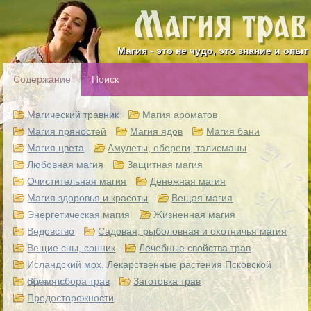
Магия - это не чудо, это знание и опыт
Содержание
Поиск
Магический травник
Магия ароматов
Магия пряностей
Магия ядов
Магия бани
Магия цвета
Амулеты, обереги, талисманы
Любовная магия
Защитная магия
Очистительная магия
Денежная магия
Магия здоровья и красоты
Вещая магия
Энергетическая магия
Жизненная магия
Ведовство
Садовая, рыболовная и охотничья магия
Вещие сны, сонник
Лечебные свойства трав
Исландский мох. Лекарственные растения Псковской
области.
Время сбора трав
Заготовка трав
Предосторожности