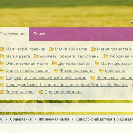
М
Содержание
Поиск
Магический травник
Магия ароматов
Магия пряностей
Магия цвета
Амулеты, обереги, талисманы
Любовная м
Очистительная магия
Денежная магия
Магия здоровья 
Энергетическая магия
Жизненная магия
Ведовство
Садовая, рыболовная и охотничья магия
Вещие сны, сонни
Исландский мох. Лекарственные растения Псковской области.
Заготовка трав
Предосторожности
Содержание
Жизненная магия
Симоронский ритуал "Пришиваем 