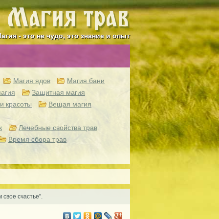
агия - это не чудо, это знание и опыт
Магия ядов
Магия бани
агия
Защитная магия
и красоты
Вещая магия
к
Лечебные свойства трав
Время сбора трав
свое счастье".