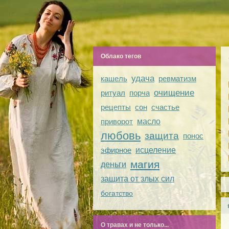
Облако тегов
удача
кашель
ревматизм
очищение
ритуал
порча
рецепты
сон
счастье
приворот
масло
любовь
защита
понос
эфирное
исцеление
магия
деньги
защита от злых сил
богатство
О травах и не только...