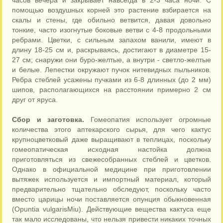
часов вечера и закрывает навсегда в 2-3 часа ночи. С
помощью воздушных корней это растение взбирается на
скалы и стены, где обильно ветвится, давая довольно
тонкие, часто изогнутые боковые ветви с 4-8 продольными
ребрами. Цветки, с сильным запахом ванили, имеют в
длину 18-25 см и, раскрываясь, достигают в диаметре 15-
27 см; снаружи они буро-желтые, а внутри - светло-желтые
и белые. Лепестки окружают пучок нитевидных пыльников.
Ребра стеблей усажены пучками из 6-8 длинных (до 2 мм)
шипов, располагающихся на расстоянии примерно 2 см
друг от яруса.
Сбор и заготовка.
Гомеопатия использует огромные
количества этого аптекарского сырья, для чего кактус
крупноцветковый даже выращивают в теплицах, поскольку
гомеопатическая исходная настойка должна
приготовляться из свежесобранных стеблей и цветков.
Однако в официальной медицине при приготовлении
вытяжек используется и импортный материал, который
предварительно тщательно обследуют, поскольку часто
вместо царицы ночи поставляется опунция обыкновенная
(Opuntia vulgarisMiu). Действующие вещества кактуса еще
так мало исследованы, что нельзя привести никаких точных