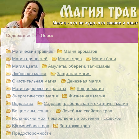
Магия - это не чудо, это знание и опыт
Содержание
Поиск
Магический травник
Магия ароматов
Магия пряностей
Магия ядов
Магия бани
Магия цвета
Амулеты, обереги, талисманы
Любовная магия
Защитная магия
Очистительная магия
Денежная магия
Магия здоровья и красоты
Вещая магия
Энергетическая магия
Жизненная магия
Ведовство
Садовая, рыболовная и охотничья магия
Вещие сны, сонник
Лечебные свойства трав
Исландский мох. Лекарственные растения Псковской
области.
Время сбора трав
Заготовка трав
Предосторожности