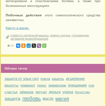
метеоризмом и спастическими болями, а также при
болезненных менструациях.
Побочные действия
этого гомеопатического средства
неизвестны.
Кактус в магии.
слабость сердечной мышцы
,
невроз сердца
,
стенокардия
,
активация кровообращения
89
Облако тегов
защита от злых сил
порча
кашель
исцеление
очищение
рецепты
приворот
понос
ревматизм
сон
удача
счастье
эфирное
ритуал
деньги
богатство
любовь
магия
защита
масло