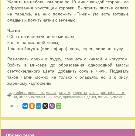
Жарить на небольшом огне по 10 мин с каждой стороны до
образования хрустящей корочки. Выложить листья салата
на тарелке, на них положить «Ти-ки» (то есть готовые
оладьи) и полить чатни с зеленью.
Чатни
0,3 чатни измельченного миндаля,
3 ст. л. нарезанной кинзы,
1 чашка йогурта (или кефира), соль, перец, чили по вкусу.
Размолоть орехи в пудру, смешать с кинзой и йогуртом.
Взбить в миксере до образования однородной массы
светло-зеленого цвета, добавить соль и чили. Подавать
такое чатни можно не только к оладьям, но и к рису,
жареному картофелю.
имбирь
,
пряность
,
магия
,
ритуал
,
рецепты
,
чатни
,
картофель ти-
ки
,
имборно-томатный соус
,
привлечение денег
,
любви
,
успеха
193
Облако тегов