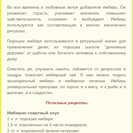
Во все времена в любовные зелья добавляли имбирь. Он
разжигает страсть, усиливает влечение, повышает
чувствительность, согревает и возбуждает. Имбирь
используется как составляющая в многих магических
ритуалах.
Порошок имбиря использовался в ритуальной магии для
привлечения денег, из порошка сыпали "денежные
дорожки" от работы или богатого человека к собственному
дому.
Очистить ум, улучшить память, избавится от депрессии и
хандры помогает имбирный чай. К чаю можно подать
засахаренный имбирь и имбирное печенье. Имбирь
универсальная приправа, он хорош и к мясу, и к рыбе и в
выпечке, и в сладостях.
Полезные рецепты
Имбирно-томатный соус
1 ч. л. порошка имбиря,
1,5 кг порезанных на 4 части помидоров,
2 ст. л. порезанной зелени петрушки,