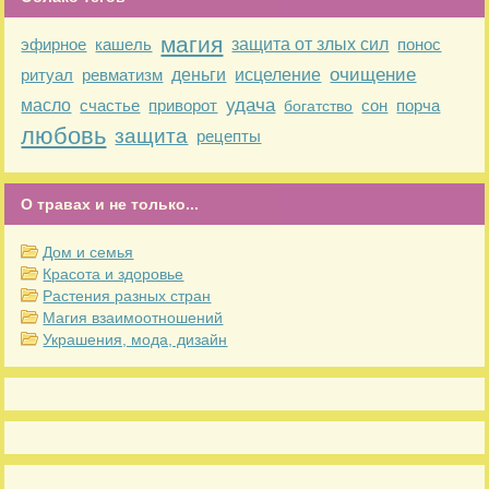
магия
эфирное
кашель
защита от злых сил
понос
очищение
ритуал
ревматизм
деньги
исцеление
удача
масло
счастье
приворот
сон
порча
богатство
любовь
защита
рецепты
О травах и не только...
Дом и семья
Красота и здоровье
Растения разных стран
Магия взаимоотношений
Украшения, мода, дизайн