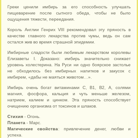
Греки ценили имбирь за его способность улучшать
пищеварение после сытного обеда, чтобы не было
ощущения тяжести, переедания.
Король Англии Генрих VIII рекомендовал эту пряность в
качестве главного лекарства против чумы, ведь он сам
остался жив во время страшной эпидемии.
Имбирные сладости были любимым лекарством королевы
Елизаветы I. Доказано: имбирь значительно снижает
уровень холестерина. На Руси ни одно боярское застолье
не обходилось без имбирных напитков и закусок с
имбирем, «дабы не маяться животом…».
Имбирь очень богат витаминами С, В1, В2, А, солями
магния, фосфора, кальция и чуть меньше железом,
натрием, калием и цинком. Эта пряность способствует
очищению организма от токсинов и шлаков.
Стихия
- Огонь.
Планета
- Марс.
Магические свойства
: привлечение денег, любви и
успеха.