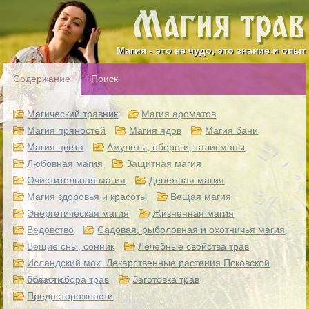
Магия - это не чудо, это знание и опыт
Содержание
Поиск
Магический травник
Магия ароматов
Магия пряностей
Магия ядов
Магия бани
Магия цвета
Амулеты, обереги, талисманы
Любовная магия
Защитная магия
Очистительная магия
Денежная магия
Магия здоровья и красоты
Вещая магия
Энергетическая магия
Жизненная магия
Ведовство
Садовая, рыболовная и охотничья магия
Вещие сны, сонник
Лечебные свойства трав
Исландский мох. Лекарственные растения Псковской
области.
Время сбора трав
Заготовка трав
Предосторожности