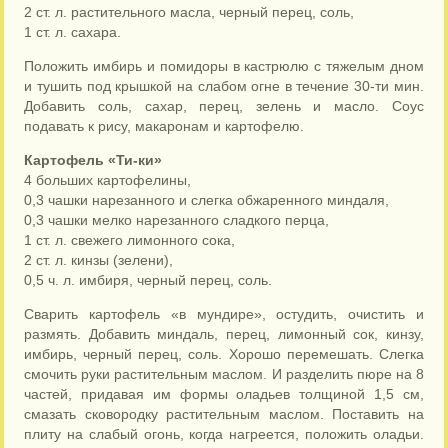
2 ст. л. растительного масла, черный перец, соль,
1 ст. л. сахара.
Положить имбирь и помидоры в кастрюлю с тяжелым дном
и тушить под крышкой на слабом огне в течение 30-ти мин.
Добавить соль, сахар, перец, зелень и масло. Соус
подавать к рису, макаронам и картофелю.
Картофель «Ти-ки»
4 больших картофелины,
0,3 чашки нарезанного и слегка обжаренного миндаля,
0,3 чашки мелко нарезанного сладкого перца,
1 ст. л. свежего лимонного сока,
2 ст. л. кинзы (зелени),
0,5 ч. л. имбиря, черный перец, соль.
Сварить картофель «в мундире», остудить, очистить и
размять. Добавить миндаль, перец, лимонный сок, кинзу,
имбирь, черный перец, соль. Хорошо перемешать. Слегка
смочить руки растительным маслом. И разделить пюре на 8
частей, придавая им формы оладьев толщиной 1,5 см,
смазать сковородку растительным маслом. Поставить на
плиту на слабый огонь, когда нагреется, положить оладьи.