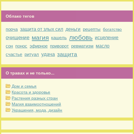
Облако тегов
порча
защита от злых сил
деньги
рецепты
богатство
любовь
магия
очищение
кашель
исцеление
сон
понос
эфирное
приворот
ревматизм
масло
защита
удача
счастье
ритуал
О травах и не только...
Дом и семья
Красота и здоровье
Растения разных стран
Магия взаимоотношений
Украшения, мода, дизайн