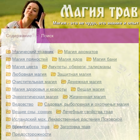
Магия - это не чудо, это знание и опыт
Содержание
Поиск
Магический травник
Магия ароматов
Магия пряностей
Магия ядов
Магия бани
Магия цвета
Амулеты, обереги, талисманы
Любовная магия
Защитная магия
Очистительная магия
Денежная магия
Магия здоровья и красоты
Вещая магия
Энергетическая магия
Жизненная магия
Ведовство
Садовая, рыболовная и охотничья магия
Вещие сны, сонник
Лечебные свойства трав
Исландский мох. Лекарственные растения Псковской
области.
Время сбора трав
Заготовка трав
Предосторожности