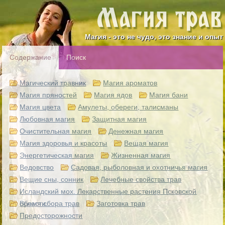
Магия - это не чудо, это знание и опыт
Содержание
Поиск
Магический травник
Магия ароматов
Магия пряностей
Магия ядов
Магия бани
Магия цвета
Амулеты, обереги, талисманы
Любовная магия
Защитная магия
Очистительная магия
Денежная магия
Магия здоровья и красоты
Вещая магия
Энергетическая магия
Жизненная магия
Ведовство
Садовая, рыболовная и охотничья магия
Вещие сны, сонник
Лечебные свойства трав
Исландский мох. Лекарственные растения Псковской
области.
Время сбора трав
Заготовка трав
Предосторожности