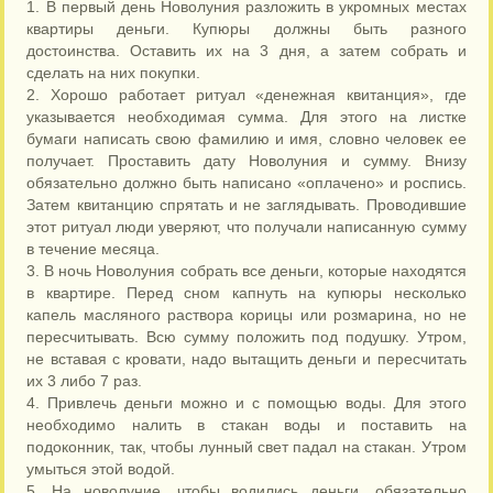
1. В первый день Новолуния разложить в укромных местах
квартиры деньги. Купюры должны быть разного
достоинства. Оставить их на 3 дня, а затем собрать и
сделать на них покупки.
2. Хорошо работает ритуал «денежная квитанция», где
указывается необходимая сумма. Для этого на листке
бумаги написать свою фамилию и имя, словно человек ее
получает. Проставить дату Новолуния и сумму. Внизу
обязательно должно быть написано «оплачено» и роспись.
Затем квитанцию спрятать и не заглядывать. Проводившие
этот ритуал люди уверяют, что получали написанную сумму
в течение месяца.
3. В ночь Новолуния собрать все деньги, которые находятся
в квартире. Перед сном капнуть на купюры несколько
капель масляного раствора корицы или розмарина, но не
пересчитывать. Всю сумму положить под подушку. Утром,
не вставая с кровати, надо вытащить деньги и пересчитать
их 3 либо 7 раз.
4. Привлечь деньги можно и с помощью воды. Для этого
необходимо налить в стакан воды и поставить на
подоконник, так, чтобы лунный свет падал на стакан. Утром
умыться этой водой.
5. На новолуние, чтобы водились деньги, обязательно