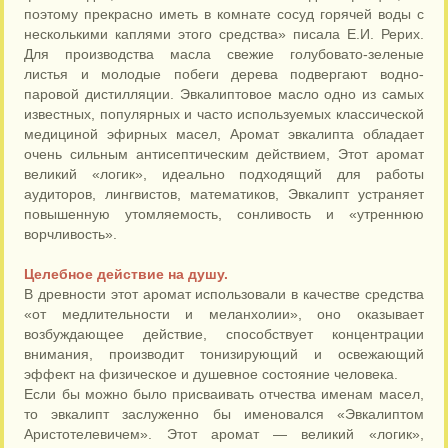
поэтому прекрасно иметь в комнате сосуд горячей воды с
несколькими каплями этого средства» писала Е.И. Рерих.
Для производства масла свежие голубовато-зеленые
листья и молодые побеги дерева подвергают водно-
паровой дистилляции. Эвкалиптовое масло одно из самых
известных, популярных и часто используемых классической
медициной эфирных масел, Аромат эвкалипта обладает
очень сильным антисептическим действием, Этот аромат
великий «логик», идеально подходящий для работы
аудиторов, лингвистов, математиков, Эвкалипт устраняет
повышенную утомляемость, сонливость и «утреннюю
ворчливость».
Целебное действие на душу.
В древности этот аромат использовали в качестве средства
«от медлительности и меланхолии», оно оказывает
возбуждающее действие, способствует концентрации
внимания, производит тонизирующий и освежающий
эффект на физическое и душевное состояние человека.
Если бы можно было присваивать отчества именам масел,
то эвкалипт заслуженно бы именовался «Эвкалиптом
Аристотелевичем». Этот аромат — великий «логик»,