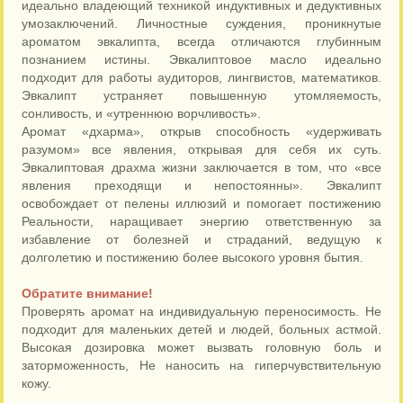
идеально владеющий техникой индуктивных и дедуктивных
умозаключений. Личностные суждения, проникнутые
ароматом эвкалипта, всегда отличаются глубинным
познанием истины. Эвкалиптовое масло идеально
подходит для работы аудиторов, лингвистов, математиков.
Эвкалипт устраняет повышенную утомляемость,
сонливость, и «утреннюю ворчливость».
Аромат «дхарма», открыв способность «удерживать
разумом» все явления, открывая для себя их суть.
Эвкалиптовая драхма жизни заключается в том, что «все
явления преходящи и непостоянны». Эвкалипт
освобождает от пелены иллюзий и помогает постижению
Реальности, наращивает энергию ответственную за
избавление от болезней и страданий, ведущую к
долголетию и постижению более высокого уровня бытия.
Обратите внимание!
Проверять аромат на индивидуальную переносимость. Не
подходит для маленьких детей и людей, больных астмой.
Высокая дозировка может вызвать головную боль и
заторможенность, Не наносить на гиперчувствительную
кожу.