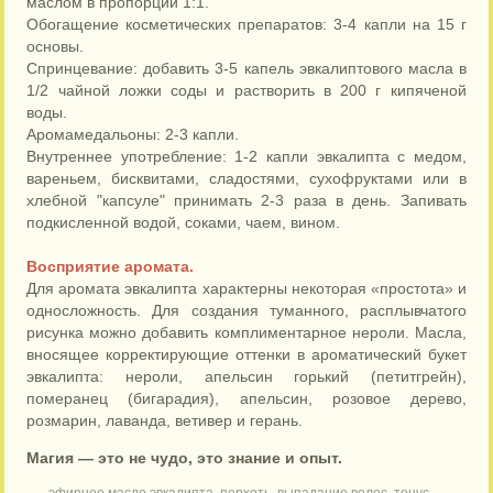
маслом в пропорции 1:1.
Обогащение косметических препаратов: 3-4 капли на 15 г
основы.
Спринцевание: добавить 3-5 капель эвкалиптового масла в
1/2 чайной ложки соды и растворить в 200 г кипяченой
воды.
Аромамедальоны: 2-3 капли.
Внутреннее употребление: 1-2 капли эвкалипта с медом,
вареньем, бисквитами, сладостями, сухофруктами или в
хлебной "капсуле" принимать 2-3 раза в день. Запивать
подкисленной водой, соками, чаем, вином.
Восприятие аромата.
Для аромата эвкалипта характерны некоторая «простота» и
односложность. Для создания туманного, расплывчатого
рисунка можно добавить комплиментарное нероли. Масла,
вносящее корректирующие оттенки в ароматический букет
эвкалипта: нероли, апельсин горький (петитгрейн),
померанец (бигарадия), апельсин, розовое дерево,
розмарин, лаванда, ветивер и герань.
Магия — это не чудо, это знание и опыт.