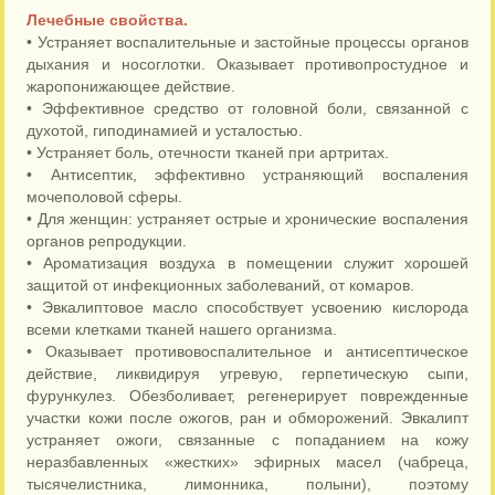
Лечебные свойства.
• Устраняет воспалительные и застойные процессы органов
дыхания и носоглотки. Оказывает противопростудное и
жаропонижающее действие.
• Эффективное средство от головной боли, связанной с
духотой, гиподинамией и усталостью.
• Устраняет боль, отечности тканей при артритах.
• Антисептик, эффективно устраняющий воспаления
мочеполовой сферы.
• Для женщин: устраняет острые и хронические воспаления
органов репродукции.
• Ароматизация воздуха в помещении служит хорошей
защитой от инфекционных заболеваний, от комаров.
• Эвкалиптовое масло способствует усвоению кислорода
всеми клетками тканей нашего организма.
• Оказывает противовоспалительное и антисептическое
действие, ликвидируя угревую, герпетическую сыпи,
фурункулез. Обезболивает, регенерирует поврежденные
участки кожи после ожогов, ран и обморожений. Эвкалипт
устраняет ожоги, связанные с попаданием на кожу
неразбавленных «жестких» эфирных масел (чабреца,
тысячелистника, лимонника, полыни), поэтому