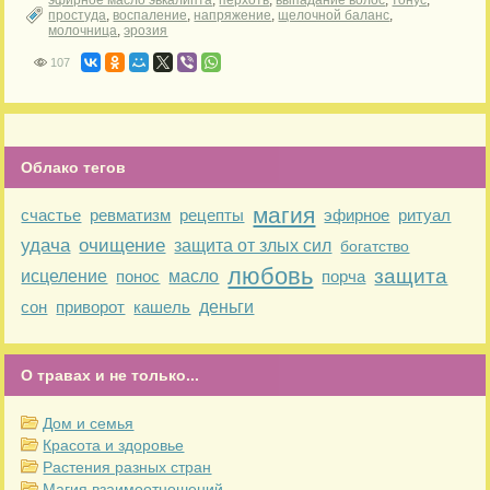
эфирное масло эвкалипта
,
перхоть
,
выпадание волос
,
тонус
,
простуда
,
воспаление
,
напряжение
,
щелочной баланс
,
молочница
,
эрозия
107
Облако тегов
магия
счастье
ревматизм
рецепты
эфирное
ритуал
удача
очищение
защита от злых сил
богатство
любовь
защита
исцеление
понос
масло
порча
сон
приворот
кашель
деньги
О травах и не только...
Дом и семья
Красота и здоровье
Растения разных стран
Магия взаимоотношений