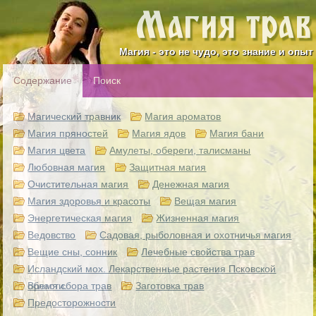
Магия - это не чудо, это знание и опыт
Содержание
Поиск
Магический травник
Магия ароматов
Магия пряностей
Магия ядов
Магия бани
Магия цвета
Амулеты, обереги, талисманы
Любовная магия
Защитная магия
Очистительная магия
Денежная магия
Магия здоровья и красоты
Вещая магия
Энергетическая магия
Жизненная магия
Ведовство
Садовая, рыболовная и охотничья магия
Вещие сны, сонник
Лечебные свойства трав
Исландский мох. Лекарственные растения Псковской
области.
Время сбора трав
Заготовка трав
Предосторожности