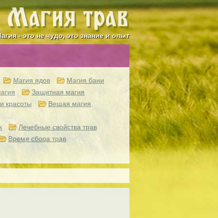
агия - это не чудо, это знание и опыт
Магия ядов
Магия бани
агия
Защитная магия
и красоты
Вещая магия
к
Лечебные свойства трав
Время сбора трав