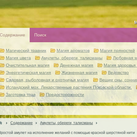
М
Содержание
Поиск
Магический травник
Магия ароматов
Магия пряностей
Магия цвета
Амулеты, обереги, талисманы
Любовная м
Очистительная магия
Денежная магия
Магия здоровья 
Энергетическая магия
Жизненная магия
Ведовство
Садовая, рыболовная и охотничья магия
Вещие сны, сонни
Исландский мох. Лекарственные растения Псковской области.
Заготовка трав
Предосторожности
Содержание
Амулеты, обереги, талисманы
Простой амулет на исполнение желаний с помощью красной шерстяной нити