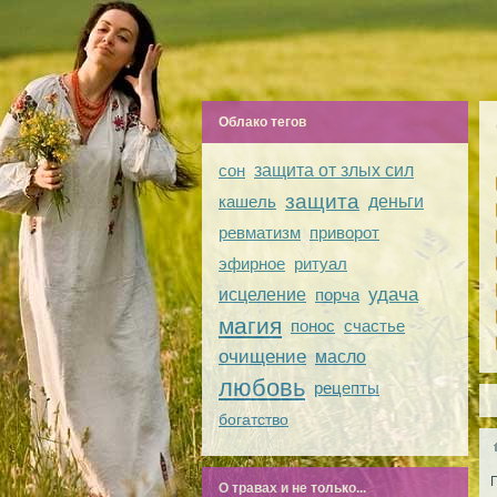
Облако тегов
сон
защита от злых сил
защита
кашель
деньги
ревматизм
приворот
эфирное
ритуал
удача
исцеление
порча
магия
понос
счастье
очищение
масло
любовь
рецепты
богатство
О травах и не только...